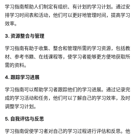
AI生成PEST分析
AI生成鱼骨图
学习指南帮助人们制定有组织、有计划的学习计划。通过安
AI生成5Why分析
AI生成甘特图
排学习时间表和活动，他们可以更好地管理时间，提高学习
效率。
AI生成平衡计分卡
AI生成组织结构图
AI生成时间管理四象限
3. 资源整合与管理
AI生成胜任力模型
学习指南有助于收集、整合和管理所需的学习资源，包括教
材、参考书籍、在线课程等，使学习者能够更方便地获取所
AI生成价值链
需的资料。
数据分析与策略
智能创作
4. 跟踪学习进展
AI生成用户画像
AI生成PPT
学习指南可以帮助学习者跟踪他们的学习进展。通过记录完
成的学习活动和任务，他们可以了解自己的学习效率，及时
AI生成Smart分析
AI生成图片
调整学习计划。
AI生成波士顿矩阵
AI写作
5. 自我评估与反思
AI生成波特五力模型
AI对话
学习指南促使学习者对自己的学习过程进行评估和反思。他
AI生成4P营销理论模型
AI生成简历