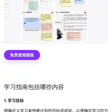
博思设计
一体化产品设计工具
博思AIPPT
AI生成PPT，支持在线编辑
资源与下载
向团队介绍
免费使用模板
博思白板boardmix
下载
学习指南包括哪些内容
客户端、插件
1. 学习目标
明确定义学习者想要达到的目标或成就，以便确定学习的方