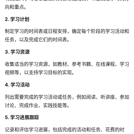
向和重点。
解决方案
2. 学习计划
高效协作
制定学习的时间表或日程安排，确定每个阶段的学习活动和
在线绘图
任务，以及完成它们的时间表。
团队协作提效
思维和灵感整理
素材整理
3. 学习资源
流程整理
在线白板
收集适当的学习资源，如教材、参考书籍、在线课程、学习
客户旅程图
视频等，以支持学习目标的实现。
涂鸦画板
路线图
4. 学习活动
敏捷实践
ER图
列出需要完成的学习活动或任务，例如阅读、听讲座、参加
讨论、完成作业、实践技能等。
UML图
5. 学习进展跟踪
数据流图
情绪板
记录和评估学习进展，包括完成的活动和任务、花费的时