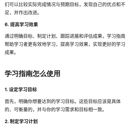
们可以比较实际完成情况与预期目标，发现自己的优点和不
AI生成竞品分析
足，并作出改进。
AI生成安索夫矩阵
6. 提高学习效果
AI生成Grow模型
通过明确目标、制定计划、跟踪进展和评估成果，学习指南
帮助学习者更有效地学习，提高学习效果，实现更好的学习
AI生成AARRR模型
成果。
模板社区
学习指南怎么使用
企业服务
1. 设定学习目标
私有化部署
管理功能定制 · 专业部署方案
首先，明确你想要达到的学习目标。这些目标应该是具体
的、可衡量的，并与你的学习需求和目标相一致。
客户案例
用boardmix提升团队协作效率
2. 制定学习计划