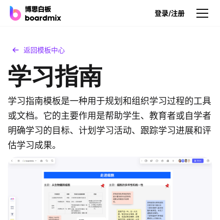
登录/注册
产品
返回模板中心
学习指南
产品
博思白板
无限画布，AI加持，实时协作
学习指南模板是一种用于规划和组织学习过程的工具
或文档。它的主要作用是帮助学生、教育者或自学者
博思白板SDK
明确学习的目标、计划学习活动、跟踪学习进展和评
在您的网站或应用集成白板
估学习成果。
博思AI
一键生成，您的Al超级智能体
博思白板离线版
本地笔记存储，隐私白板空间