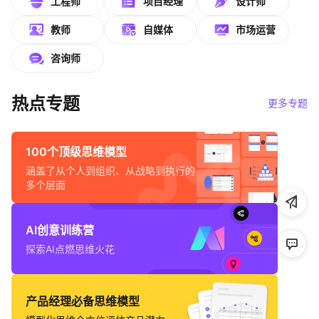
工程师
项目经理
设计师
帮助中心
教师
自媒体
市场运营
知识分享社区
咨询师
热点专题
更多专题
100个顶级思维模型
涵盖了从个人到组织、从战略到执行的
多个层面
AI创意训练营
探索AI点燃思维火花
产品经理必备思维模型