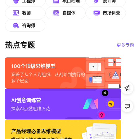
工程师
项目经理
设计师
帮助中心
教师
自媒体
市场运营
知识分享社区
咨询师
热点专题
更多专题
100个顶级思维模型
涵盖了从个人到组织、从战略到执行的
多个层面
AI创意训练营
探索AI点燃思维火花
产品经理必备思维模型