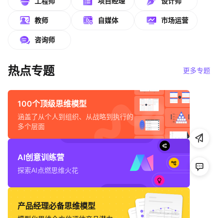
工程师
项目经理
设计师
帮助中心
教师
自媒体
市场运营
知识分享社区
咨询师
热点专题
更多专题
100个顶级思维模型
涵盖了从个人到组织、从战略到执行的
多个层面
AI创意训练营
探索AI点燃思维火花
产品经理必备思维模型