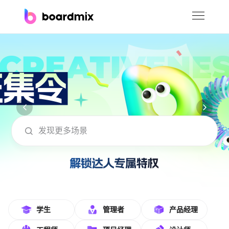
博思白板
社区资源
下载
会员
boardmix在线模板社区-海量模板免费下
企业服务
私有化部署
客户案例
支持
学生
管理者
产品经理