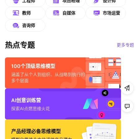
工程师
项目经理
设计师
帮助中心
教师
自媒体
市场运营
知识分享社区
咨询师
热点专题
更多专题
100个顶级思维模型
涵盖了从个人到组织、从战略到执行的
多个层面
AI创意训练营
探索AI点燃思维火花
产品经理必备思维模型