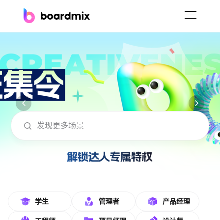
博思白板
社区资源
下载
会员
boardmix在线模板社区-海量模板免费下
企业服务
私有化部署
客户案例
支持
学生
管理者
产品经理