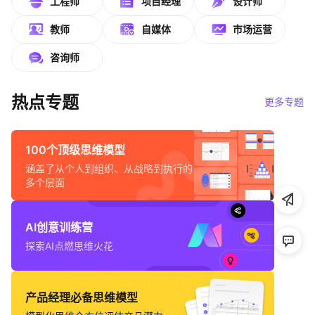
工程师
项目经理
设计师
帮助中心
教师
自媒体
市场运营
知识分享社区
咨询师
热点专题
更多专题
100个顶级思维模型
涵盖了从个人到组织、从战略到执行的
多个层面
AI创意训练营
探索AI点燃思维火花
产品经理必备思维模型