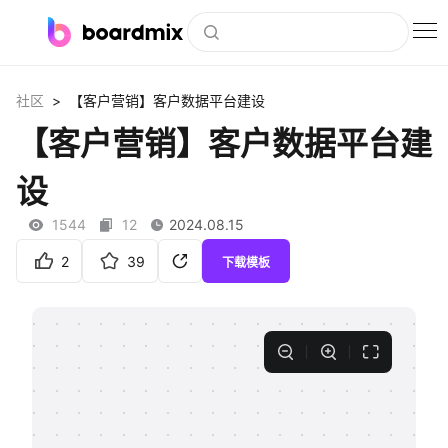
博思白板
>
社区
【客户营销】客户数据平台建设
社区资源
【客户营销】客户数据平台建
下载
设
会员
1544
12
2024.08.15
企业服务
2
39
下载模板
私有化部署
客户案例
支持