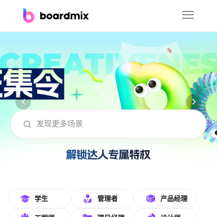
博思白板
社区资源
下载
会员
boardmix在线模板社区-海量模板免费下
企业服务
私有化部署
客户案例
支持
学生
管理者
产品经理