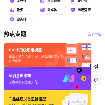
工程师
项目经理
设计师
帮助中心
教师
自媒体
市场运营
知识分享社区
咨询师
热点专题
更多专题
100个顶级思维模型
涵盖了从个人到组织、从战略到执行的
多个层面
AI创意训练营
探索AI点燃思维火花
产品经理必备思维模型