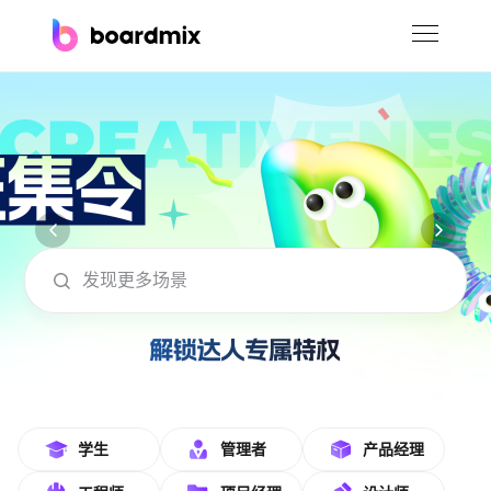
博思白板
社区资源
下载
会员
boardmix在线模板社区-海量模板免费下
企业服务
私有化部署
客户案例
支持
学生
管理者
产品经理