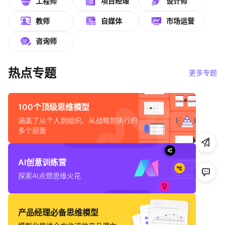
工程师
项目经理
设计师
帮助中心
教师
自媒体
市场运营
知识分享社区
咨询师
热点专题
更多专题
100个顶级思维模型
涵盖了从个人到组织、从战略到执行的
多个层面
AI创意训练营
探索AI点燃思维火花
产品经理必备思维模型