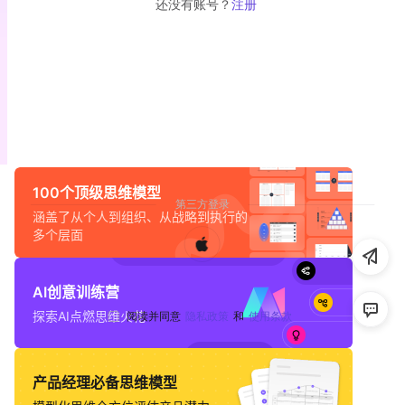
工程师
项目经理
设计师
帮助中心
教师
自媒体
市场运营
知识分享社区
咨询师
热点专题
更多专题
100个顶级思维模型
涵盖了从个人到组织、从战略到执行的
多个层面
AI创意训练营
探索AI点燃思维火花
产品经理必备思维模型