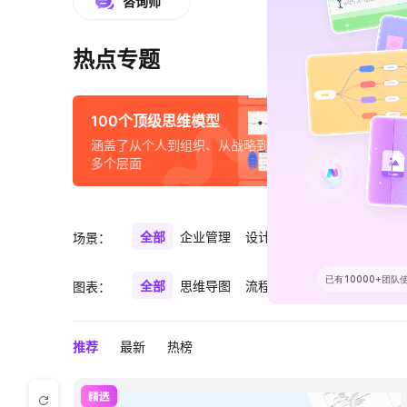
咨询师
热点专题
100个顶级思维模型
AI创
涵盖了从个人到组织、从战略到执行的
探索AI
多个层面
全部
企业管理
设计探索
咨询/服务
项目
场景：
全部
思维导图
流程图
架构图
科研制图
图表：
推荐
最新
热榜