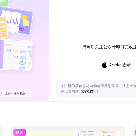
意训练营
产品经理必备思维模型
点燃思维火花
模型化思维全方位评估产品潜力
管理
产品开发
市场营销
运营
学习/考试
教学/培训
个人笔记
时间轴
手绘图
关系图
路线图
表格