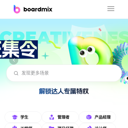
博思白板
社区资源
下载
会员
boardmix在线模板社区-海量模板免费下
企业服务
私有化部署
客户案例
支持
学生
管理者
产品经理