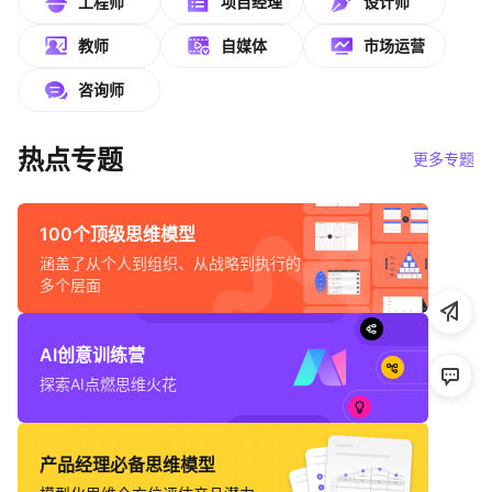
工程师
项目经理
设计师
帮助中心
教师
自媒体
市场运营
知识分享社区
咨询师
热点专题
更多专题
100个顶级思维模型
涵盖了从个人到组织、从战略到执行的
多个层面
AI创意训练营
探索AI点燃思维火花
产品经理必备思维模型