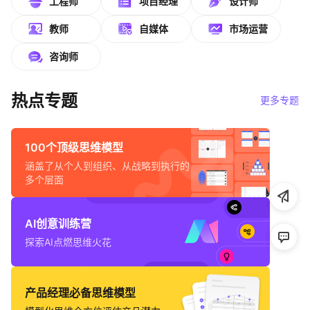
工程师
项目经理
设计师
帮助中心
教师
自媒体
市场运营
知识分享社区
咨询师
热点专题
更多专题
100个顶级思维模型
涵盖了从个人到组织、从战略到执行的
多个层面
AI创意训练营
探索AI点燃思维火花
产品经理必备思维模型