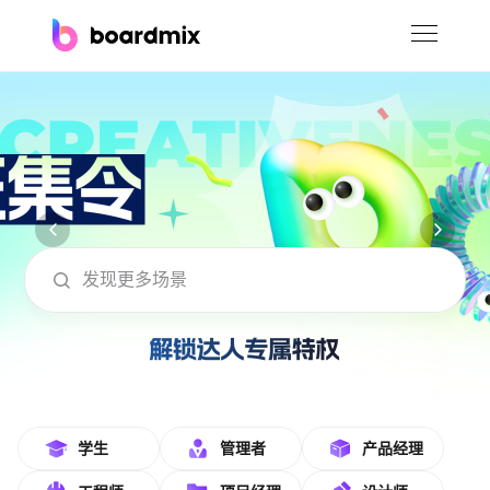
博思白板
社区资源
下载
会员
boardmix在线模板社区-海量模板免费下
企业服务
私有化部署
客户案例
支持
学生
管理者
产品经理