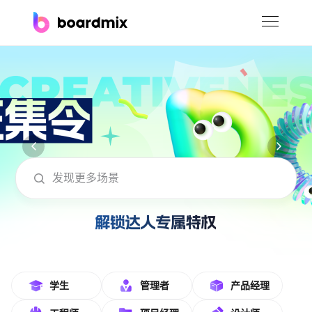
博思白板
社区资源
下载
会员
boardmix在线模板社区-海量模板免费下
企业服务
私有化部署
客户案例
支持
学生
管理者
产品经理