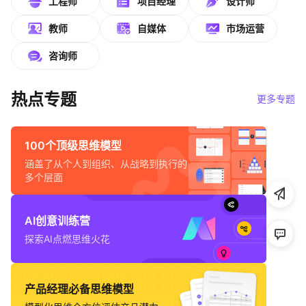
工程师
项目经理
设计师
帮助中心
教师
自媒体
市场运营
知识分享社区
咨询师
热点专题
更多专题
100个顶级思维模型
涵盖了从个人到组织、从战略到执行的
多个层面
AI创意训练营
探索AI点燃思维火花
产品经理必备思维模型