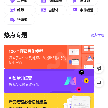
工程师
项目经理
设计师
帮助中心
教师
自媒体
市场运营
知识分享社区
咨询师
热点专题
更多专题
100个顶级思维模型
涵盖了从个人到组织、从战略到执行的
多个层面
AI创意训练营
探索AI点燃思维火花
产品经理必备思维模型