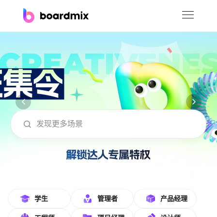
博思白板
社区资源
下载
会员
boardmix在线模板社区-海量模板免费下
企业服务
私有化部署
客户案例
支持
学生
管理者
产品经理