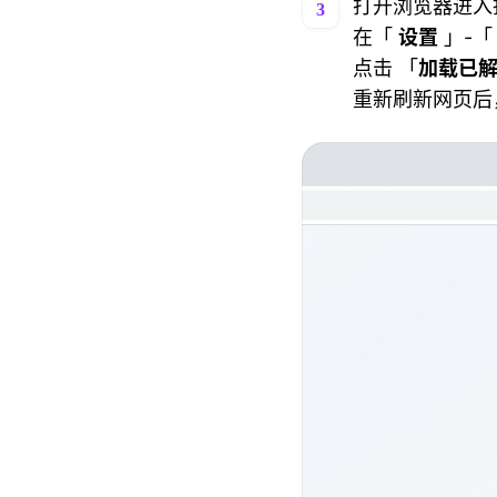
打开浏览器进入
3
在「
设置
」-
点击 「
加载已