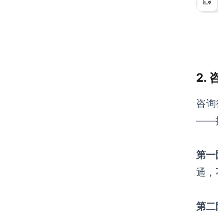
2.
咨询
——
第一
通，
第二