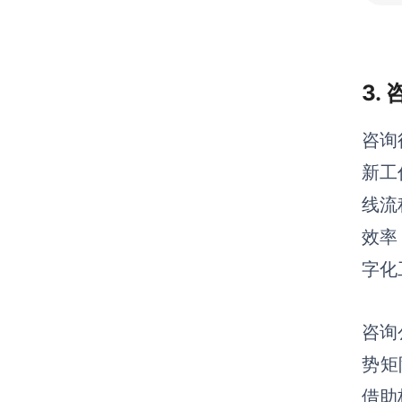
3.
咨询
新工
线流
效率
字化
咨询
势矩
借助