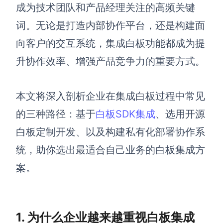
博思设计
成为技术团队和产品经理关注的高频关键
一体化产品设计工具
词。无论是打造内部协作平台，还是构建面
博思AIPPT
向客户的交互系统，集成白板功能都成为提
AI生成PPT，支持在线编辑
升协作效率、增强产品竞争力的重要方式。
资源与下载
本文将深入剖析企业在集成白板过程中常见
向团队介绍
博思白板boardmix
的三种路径：基于
白板SDK集成
、选用开源
白板定制开发、以及构建私有化部署协作系
统，助你选出最适合自己业务的白板集成方
下载
案。
客户端、插件
1. 为什么企业越来越重视白板集成