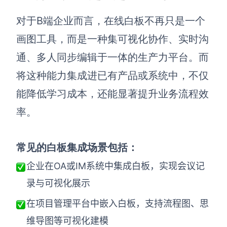
解决方案
对于B端企业而言，在线白板不再只是一个
画图工具，而是一种集可视化协作、实时沟
高效协作
通、多人同步编辑于一体的生产力平台。而
在线绘图
团队协作提效
将这种能力集成进已有产品或系统中，不仅
思维和灵感整理
素材整理
能降低学习成本，还能显著提升业务流程效
流程整理
在线白板
率。
客户旅程图
涂鸦画板
路线图
敏捷实践
常见的白板集成场景包括：
ER图
企业在OA或IM系统中集成白板，实现会议记
UML图
录与可视化展示
数据流图
在项目管理平台中嵌入白板，支持流程图、思
情绪板
维导图等可视化建模