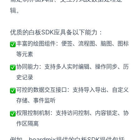
AI生成PEST分析
AI生成鱼骨图
辑。
AI生成5Why分析
AI生成甘特图
AI生成平衡计分卡
AI生成组织结构图
优质的白板SDK应具备以下能力：
AI生成时间管理四象限
丰富的绘图组件：便签、流程图、脑图、图标
AI生成胜任力模型
等元素
AI生成价值链
协同能力：支持多人实时编辑、操作同步、历
史记录
数据分析与策略
智能创作
可控的数据交互接口：支持导入导出、自定义
AI生成用户画像
AI生成PPT
存储、事件监听
AI生成Smart分析
AI生成图片
权限控制机制：支持访问控制、内容锁定、协
AI生成波士顿矩阵
AI写作
作区隔离
AI生成波特五力模型
AI对话
例如，boardmix提供的白板SDK提供包括
AI生成4P营销理论模型
AI生成简历