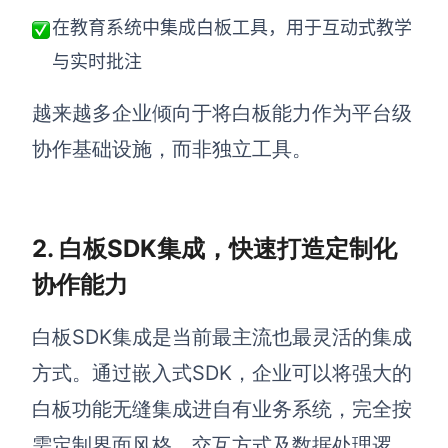
在教育系统中集成白板工具，用于互动式教学
查看所有场景
与实时批注
越来越多企业倾向于将白板能力作为平台级
协作基础设施，而非独立工具。
2. 白板SDK集成，快速打造定制化
AI创作
协作能力
创意与绘图
战略与流程设计
白板SDK集成是当前最主流也最灵活的集成
AI生成思维导图
方式。通过嵌入式SDK，企业可以将强大的
AI生成商业画布
AI生成流程图
白板功能无缝集成进自有业务系统，完全按
AI生成SWOT分析
AI生成用户旅程图
需定制界面风格、交互方式及数据处理逻