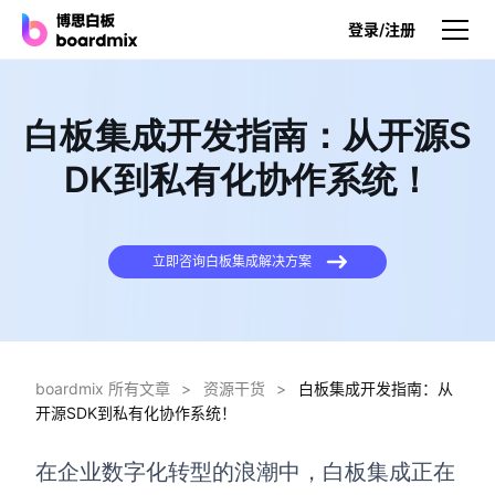
登录/注册
产品
白板集成开发指南：从开源S
产品
DK到私有化协作系统！
博思白板
无限画布，AI加持，实时协作
立即咨询白板集成解决方案
博思白板SDK
在您的网站或应用集成白板
博思AI
一键生成，您的Al超级智能体
boardmix 所有文章
>
资源干货
>
白板集成开发指南：从
开源SDK到私有化协作系统！
博思白板离线版
本地笔记存储，隐私白板空间
在企业数字化转型的浪潮中，白板集成正在