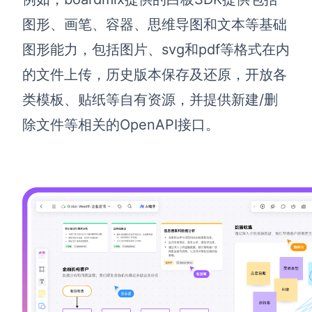
图形、画笔、容器、思维导图和文本等基础
AI生成竞品分析
图形能力，包括图片、svg和pdf等格式在内
AI生成安索夫矩阵
的文件上传，历史版本保存及还原，开放各
AI生成Grow模型
类模板、贴纸等自有资源，并提供新建/删
AI生成AARRR模型
除文件等相关的OpenAPI接口。
模板社区
企业服务
私有化部署
管理功能定制 · 专业部署方案
客户案例
用boardmix提升团队协作效率