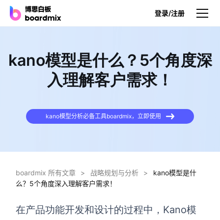
登录/注册
产品
kano模型是什么？5个角度深
产品
入理解客户需求！
博思白板
无限画布，AI加持，实时协作
kano模型分析必备工具boardmix，立即使用
博思白板SDK
在您的网站或应用集成白板
博思AI
一键生成，您的Al超级智能体
boardmix 所有文章
>
战略规划与分析
>
kano模型是什
么？5个角度深入理解客户需求！
博思白板离线版
本地笔记存储，隐私白板空间
在产品功能开发和设计的过程中，Kano模