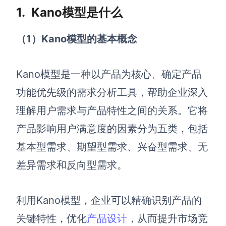
1. Kano模型是什么
解决方案
（1
）Kano
模型的基本概念
高效协作
在线绘图
团队协作提效
Kano模型是一种以产品为核心、确定产品
思维和灵感整理
素材整理
功能优先级的需求分析工具，帮助企业深入
流程整理
在线白板
理解用户需求与产品特性之间的关系。它将
客户旅程图
涂鸦画板
产品影响用户满意度的因素分为五类，包括
路线图
敏捷实践
基本型需求、期望型需求、兴奋型需求、无
ER图
差异需求和反向型需求。
UML图
数据流图
利用Kano模型，企业可以精确识别产品的
关键特性，优化
产品设计
，从而提升市场竞
情绪板