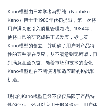
AI生成PEST分析
AI生成鱼骨图
AI生成5Why分析
AI生成甘特图
Kano模型由日本学者狩野纯（Norihiko
AI生成平衡计分卡
Kano）博士于1980年代初提出，第一次将
AI生成组织结构图
AI生成时间管理四象限
用户满意度引入质量管理领域。1984年，
AI生成胜任力模型
他将自己的研究成果正式发表，标志着
Kano模型的创立，并明确了用户对产品特
AI生成价值链
性的五种潜在反应，从不满意到无所谓，再
数据分析与策略
智能创作
到满意甚至兴奋。随着市场和技术的变化，
AI生成用户画像
AI生成PPT
Kano模型也在不断演进和适应新的挑战和
AI生成Smart分析
AI生成图片
机遇。
AI生成波士顿矩阵
AI写作
现代的Kano模型已经不仅仅局限于产品特
AI生成波特五力模型
AI对话
性的评估，还可以应用于服务设计、用户体
AI生成4P营销理论模型
AI生成简历