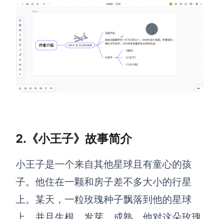
查看所有场景
AI创作
2.《小王子》故事简介
创意与绘图
战略与流程设计
小王子是一个来自其他星球且有童心的孩
AI生成思维导图
子。他住在一颗和房子差不多大小的行星
AI生成商业画布
AI生成流程图
上。某天，一粒玫瑰种子飘落到他的星球
AI生成SWOT分析
AI生成用户旅程图
上，并且生根、发芽、成熟。他对这朵玫瑰