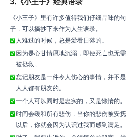
3.《小王子》经典语录
企业版申请试用
满足企业级团队协作和管理需求
《小王子》里有许多值得我们仔细品味的句
帮助支持
子，可以摘抄下来作为人生语录。
人难过的时候，总是爱看日落的。
帮助中心
获取详细功能指南和技术支持
因为是心甘情愿地沉溺，即便死亡也无需
知识分享社区
被拯救。
探索创意灵感与高效协作技巧
忘记朋友是一件令人伤心的事情，并不是
定价
人人都有朋友的。
一个人可以同时是忠实的，又是懒惰的。
时间会缓和所有悲伤，当你的悲伤被安抚
以后，你就会因为认识过我而感到满足。