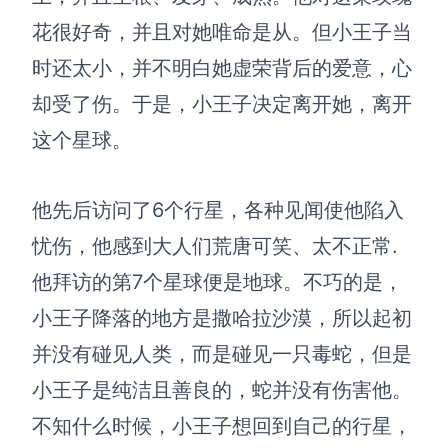
AI生成PEST分析
AI生成鱼骨图
花很好奇，并且对她唯命是从。但小王子当
AI生成5Why分析
AI生成甘特图
时还太小，并不明白她虚荣背后的爱意，心
AI生成平衡计分卡
AI生成组织结构图
却受了伤。于是，小王子决定离开她，离开
AI生成时间管理四象限
这个星球。
AI生成胜任力模型
AI生成价值链
他先后访问了6个行星，各种见闻使他陷入
忧伤，他感到大人们荒唐可笑、太不正常.
数据分析与策略
智能创作
他拜访的第7个星球便是地球。不巧的是，
AI生成用户画像
AI生成PPT
小王子降落的地方是撒哈拉沙漠，所以起初
AI生成Smart分析
AI生成图片
并没有碰见人类，而是碰见一只毒蛇，但是
AI生成波士顿矩阵
AI写作
小王子是纯洁且善良的，蛇并没有伤害他。
AI生成波特五力模型
AI对话
不知什么时候，小王子想回到自己的行星，
AI生成4P营销理论模型
AI生成简历