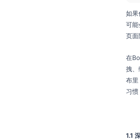
如果
可能
页面
在B
拽、
布里
习惯
1.