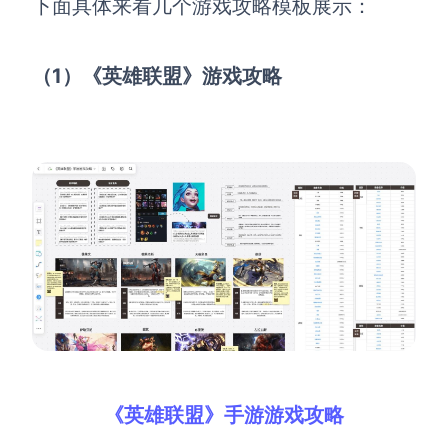
AI生成PEST分析
下面具体来看几个游戏攻略模板展示：
AI生成鱼骨图
AI生成5Why分析
AI生成甘特图
（1）《英雄联盟》游戏攻略
AI生成平衡计分卡
AI生成组织结构图
AI生成时间管理四象限
AI生成胜任力模型
AI生成价值链
数据分析与策略
智能创作
AI生成用户画像
AI生成PPT
AI生成Smart分析
AI生成图片
AI生成波士顿矩阵
AI写作
AI生成波特五力模型
AI对话
《英雄联盟》手游游戏攻略
AI生成4P营销理论模型
AI生成简历