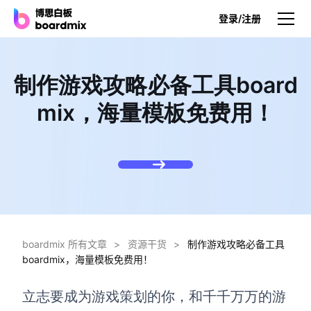
登录/注册
产品
制作游戏攻略必备工具board
产品
mix，海量模板免费用！
博思白板
无限画布，AI加持，实时协作
博思白板SDK
在您的网站或应用集成白板
博思AI
一键生成，您的Al超级智能体
boardmix 所有文章
>
资源干货
>
制作游戏攻略必备工具
boardmix，海量模板免费用！
博思白板离线版
本地笔记存储，隐私白板空间
立志要成为
游戏策划
的你，和千千万万的游