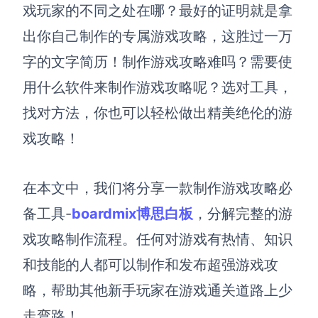
博思设计
戏玩家的不同之处在哪？最好的证明就是拿
一体化产品设计工具
出你自己制作的专属游戏攻略，这胜过一万
博思AIPPT
字的文字简历！制作游戏攻略难吗？需要使
AI生成PPT，支持在线编辑
用什么软件来制作游戏攻略呢？选对工具，
资源与下载
找对方法，你也可以轻松做出精美绝伦的游
戏攻略！
向团队介绍
博思白板boardmix
在本文中，我们将分享一款制作游戏攻略必
备工具-
boardmix博思白板
，分解完整的游
下载
戏攻略制作流程。任何对游戏有热情、知识
客户端、插件
和技能的人都可以制作和发布超强游戏攻
略，帮助其他新手玩家在游戏通关道路上少
走弯路！