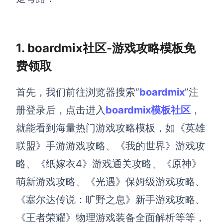
解决方案
高效协作
1. boardmix社区-游戏攻略模板免
在线绘图
费领取
团队协作提效
思维和灵感整理
素材整理
首先，我们前往浏览器搜索“
boardmix
”注
流程整理
在线白板
册登录后，点击进入
boardmix模板社区
，
客户旅程图
涂鸦画板
就能看到海量热门游戏攻略模板，如《英雄
路线图
敏捷实践
联盟》手游游戏攻略、《我的世界》游戏攻
ER图
略、《纸嫁衣4》游戏通关攻略、《原神》
UML图
萌新游戏攻略、《光遇》保姆级游戏攻略、
数据流图
《塞尔达传说：旷野之息》新手游戏攻略、
情绪板
《王者荣耀》物理游戏装备全面解析等等，