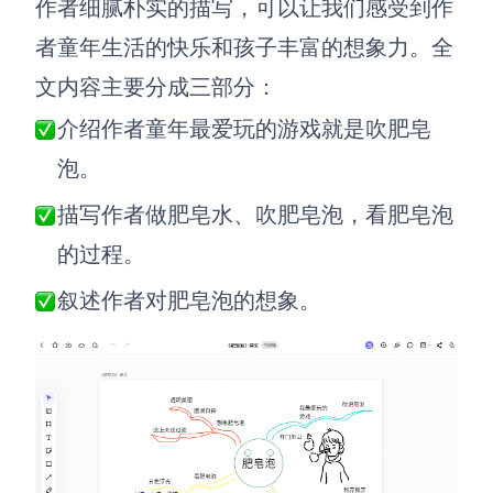
作者细腻朴实的描写，可以让我们感受到作
解决方案
者童年生活的快乐和孩子丰富的想象力。全
文内容主要分成三部分：
高效协作
介绍作者童年最爱玩的游戏就是吹肥皂
在线绘图
团队协作提效
泡。
思维和灵感整理
素材整理
描写作者做肥皂水、吹肥皂泡，看肥皂泡
流程整理
在线白板
的过程。
客户旅程图
涂鸦画板
叙述作者对肥皂泡的想象。
路线图
敏捷实践
ER图
UML图
数据流图
情绪板