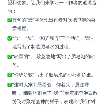
企业版申请试用
望和想象。让我们来学习一下作者的遣词造
满足企业级团队协作和管理需求
句：
帮助支持
首句的“最”字体现出作者对吹肥皂泡的喜
爱程度。
帮助中心
获取详细功能指南和技术支持
“放”、“加”、“和弄和弄”三个动词，简洁
地写出了制造肥皂水的过程。
知识分享社区
探索创意灵感与高效协作技巧
“轻圆的”、“软悠悠地”写出了肥皂泡的轻
定价
盈。
“玲珑娇软”写出了肥皂泡的小巧和娇嫩。
“这时大家都悬着心，仰着头，屏住呼
吸，”细致地刻画了“我们”看着肥皂泡四散
纷飞时聚精会神的样子，表现出“我们”对