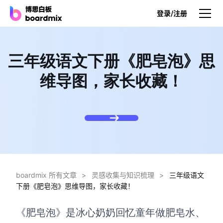
登录/注册
产品
三年级语文下册《肥皂泡》思
产品
维导图，家长收藏！
博思白板
无限画布，AI加持，实时协作
博思白板SDK
在您的网站或应用集成白板
博思AI
一键生成，您的Al超级智能体
boardmix 所有文章
>
灵感收集与知识梳理
>
三年级语文
下册《肥皂泡》思维导图，家长收藏！
博思白板离线版
本地笔记存储，隐私白板空间
《肥皂泡》是冰心奶奶回忆童年做肥皂水、