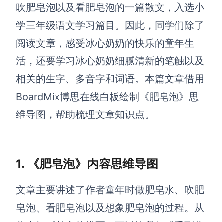
博思设计
吹肥皂泡以及看肥皂泡的一篇散文，入选小
一体化产品设计工具
学三年级语文学习篇目。因此，同学们除了
博思AIPPT
阅读文章，感受冰心奶奶的快乐的童年生
AI生成PPT，支持在线编辑
活，还要学习冰心奶奶细腻清新的笔触以及
资源与下载
相关的生字、多音字和词语。本篇文章借用
BoardMix博思在线白板绘制《肥皂泡》思
向团队介绍
博思白板boardmix
维导图，帮助梳理文章知识点。
1. 《肥皂泡》内容思维导图
下载
客户端、插件
文章主要讲述了作者童年时做肥皂水、吹肥
皂泡、看肥皂泡以及想象肥皂泡的过程。从