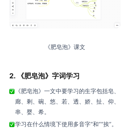
查看所有场景
《肥皂泡》课文
AI创作
2. 《肥皂泡》字词学习
创意与绘图
《肥皂泡》一文中要学习的生字包括皂、
战略与流程设计
AI生成思维导图
廊、剩、碗、悠、若、透、娇、扯、仰、
AI生成商业画布
AI生成流程图
串、婴、希。
AI生成SWOT分析
AI生成用户旅程图
学习在什么情境下使用多音字“和”“挨”。