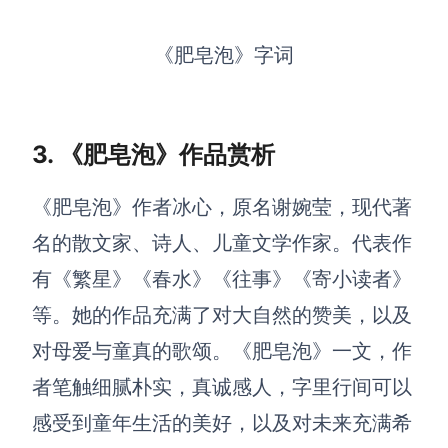
AI生成竞品分析
《肥皂泡》字词
AI生成安索夫矩阵
AI生成Grow模型
3. 《肥皂泡》作品赏析
AI生成AARRR模型
《肥皂泡》作者冰心，原名谢婉莹，现代著
模板社区
名的散文家、诗人、儿童文学作家。代表作
企业服务
有《繁星》《春水》《往事》《寄小读者》
等。她的作品充满了对大自然的赞美，以及
私有化部署
管理功能定制 · 专业部署方案
对母爱与童真的歌颂。《肥皂泡》一文，作
者笔触细腻朴实，真诚感人，字里行间可以
客户案例
用boardmix提升团队协作效率
感受到童年生活的美好，以及对未来充满希