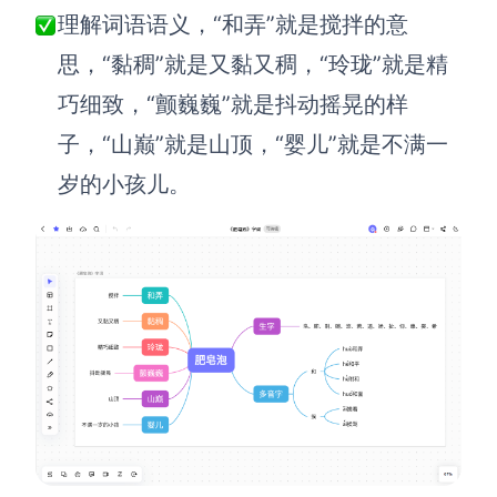
AI生成PEST分析
AI生成鱼骨图
理解词语语义，“和弄”就是搅拌的意
AI生成5Why分析
AI生成甘特图
思，“黏稠”就是又黏又稠，“玲珑”就是精
AI生成平衡计分卡
AI生成组织结构图
巧细致，“颤巍巍”就是抖动摇晃的样
AI生成时间管理四象限
子，“山巅”就是山顶，“婴儿”就是不满一
AI生成胜任力模型
岁的小孩儿。
AI生成价值链
数据分析与策略
智能创作
AI生成用户画像
AI生成PPT
AI生成Smart分析
AI生成图片
AI生成波士顿矩阵
AI写作
AI生成波特五力模型
AI对话
AI生成4P营销理论模型
AI生成简历