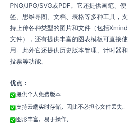
AI生成PEST分析
AI生成鱼骨图
PNG/JPG/SVG或PDF。它还提供画笔、便
AI生成5Why分析
AI生成甘特图
签、思维导图、文档、表格等多种工具，支
AI生成平衡计分卡
AI生成组织结构图
持上传各种类型的图片和文件（包括Xmind
AI生成时间管理四象限
文件），还有提供丰富的图表模板可直接使
AI生成胜任力模型
用。此外它还提供历史版本管理、计时器和
AI生成价值链
投票等功能。
数据分析与策略
智能创作
优点：
AI生成用户画像
AI生成PPT
提供个人免费版本
AI生成Smart分析
AI生成图片
支持云端实时存储，因此不必担心文件丢失。
AI生成波士顿矩阵
AI写作
图形丰富，易于操作。
AI生成波特五力模型
AI对话
AI生成4P营销理论模型
AI生成简历