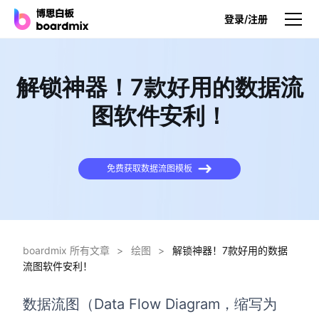
登录/注册
产品
解锁神器！7款好用的数据流
产品
图软件安利！
博思白板
无限画布，AI加持，实时协作
免费获取数据流图模板
博思白板SDK
在您的网站或应用集成白板
博思AI
一键生成，您的Al超级智能体
boardmix 所有文章
>
绘图
>
解锁神器！7款好用的数据
流图软件安利！
博思白板离线版
本地笔记存储，隐私白板空间
数据流图（Data Flow Diagram，缩写为