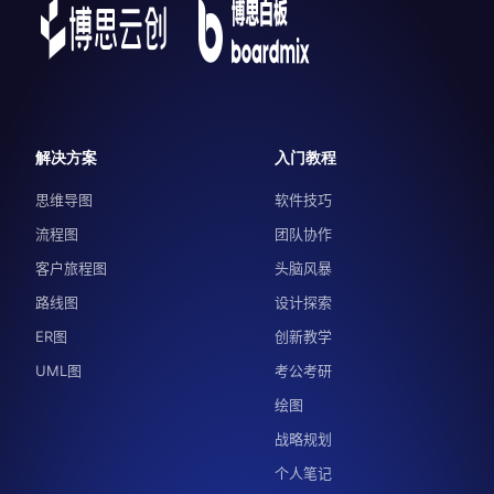
解决方案
入门教程
思维导图
软件技巧
流程图
团队协作
客户旅程图
头脑风暴
路线图
设计探索
ER图
创新教学
UML图
考公考研
绘图
战略规划
个人笔记