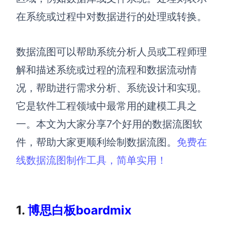
在系统或过程中对数据进行的处理或转换。
解决方案
高效协作
数据流图可以帮助系统分析人员或工程师理
在线绘图
团队协作提效
解和描述系统或过程的流程和数据流动情
思维和灵感整理
素材整理
况，帮助进行需求分析、系统设计和实现。
流程整理
它是软件工程领域中最常用的建模工具之
在线白板
客户旅程图
一。本文为大家分享7个好用的数据流图软
涂鸦画板
路线图
件，帮助大家更顺利绘制数据流图。
免费在
敏捷实践
线数据流图制作工具，简单实用！
ER图
UML图
数据流图
1.
博思白板boardmix
情绪板