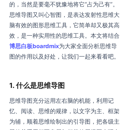
博思设计
的，当然是要毫不犹豫地将它“占为己有”。
一体化产品设计工具
思维导图又叫心智图，是表达发射性思维大
博思AIPPT
脑有效的图形思维工具，它简单却又极其高
AI生成PPT，支持在线编辑
效，是一种实用性的思维工具。本文将结合
资源与下载
博思白板boardmix
为大家全面分析思维导
图的作用以及好处，让我们一起来看看吧。
向团队介绍
博思白板boardmix
1.
什么是思维导图
下载
思维导图充分运用左右脑的机能，利用记
客户端、插件
忆、阅读、思维的规律，以文字为主、框架
为辅，顺着思维绘制出的引导图，把各级主