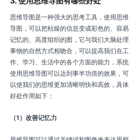
3.
使用思维导图有哪些好处
AI生成竞品分析
思维导图是一种强大的思考工具，使用思维
AI生成安索夫矩阵
导图，可以把枯燥的信息变成彩色的、容易
AI生成Grow模型
记忆的、高度组织的图，它与我们大脑处理
AI生成AARRR模型
事物的自然方式相吻合，可以提高我们在工
作、学习、生活中的各个方面的能力，系统
模板社区
使用思维导图可以达到事半功倍的效果，可
企业服务
以使我们的思维更加清晰明快和高效，具体
好处作用如下：
私有化部署
管理功能定制 · 专业部署方案
（1）改善记忆力
客户案例
用boardmix提升团队协作效率
思维导图可以通过关键词和图像来表达思想