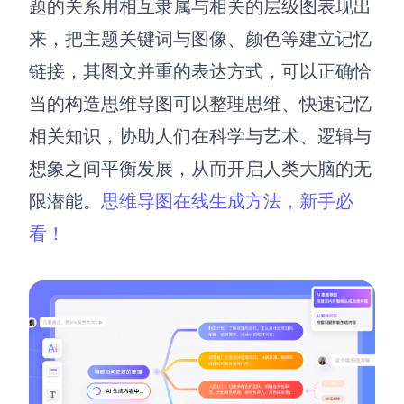
题的关系用相互隶属与相关的层级图表现出
解决方案
来，把主题关键词与图像、颜色等建立记忆
链接，其图文并重的表达方式，可以正确恰
高效协作
当的构造思维导图可以整理思维、快速记忆
在线绘图
团队协作提效
相关知识，协助人们在科学与艺术、逻辑
与
思维和灵感整理
素材整理
想象之间平衡发展，从而开启人类大脑的无
流程整理
在线白板
限潜能。
思维导图在线生成方法，新手必
客户旅程图
涂鸦画板
看！
路线图
敏捷实践
ER图
UML图
数据流图
情绪板