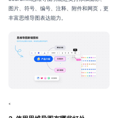
AI生成PEST分析
AI生成鱼骨图
图片、符号、编号、注释、附件和网页，更
AI生成5Why分析
AI生成甘特图
丰富思维导图表达能力。
AI生成平衡计分卡
AI生成组织结构图
AI生成时间管理四象限
AI生成胜任力模型
AI生成价值链
数据分析与策略
智能创作
AI生成用户画像
AI生成PPT
AI生成Smart分析
AI生成图片
AI生成波士顿矩阵
AI写作
<
AI生成波特五力模型
AI对话
AI生成4P营销理论模型
AI生成简历