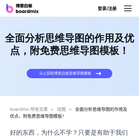
登录/注册
产品
全面分析思维导图的作用及优
产品
点，附免费思维导图模板！
博思白板
无限画布，AI加持，实时协作
马上获取博思白板思维导图模板
博思白板SDK
在您的网站或应用集成白板
博思AI
一键生成，您的Al超级智能体
boardmix 所有文章
>
绘图
>
全面分析思维导图的作用及
优点，附免费思维导图模板！
博思白板离线版
本地笔记存储，隐私白板空间
好的东西，为什么不学？只要是有助于我们