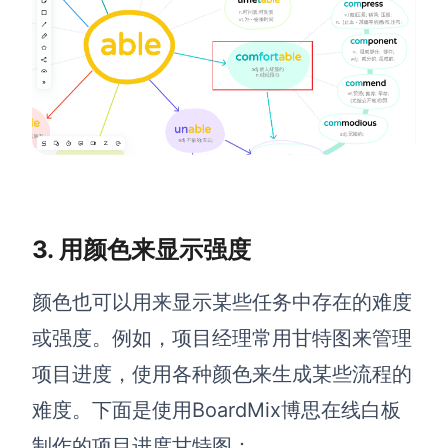
AI生成竞品分析
AI生成安索夫矩阵
AI生成Grow模型
AI生成AARRR模型
模板社区
3. 用颜色来显示强度
企业服务
颜色也可以用来显示某些任务中存在的难度
私有化部署
或强度。例如，项目经理常用甘特图来管理
管理功能定制 · 专业部署方案
项目进度，使用各种颜色来生成某些流程的
客户案例
难度。下面是使用BoardMix博思在线白板
用boardmix提升团队协作效率
制作的项目进度甘特图：