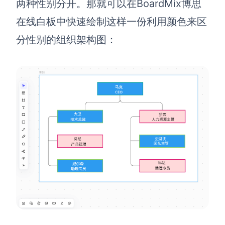
两种性别分开。那就可以在BoardMix博思
解决方案
在线白板中快速绘制这样一份利用颜色来区
分性别的组织架构图：
高效协作
在线绘图
团队协作提效
思维和灵感整理
素材整理
流程整理
在线白板
客户旅程图
涂鸦画板
路线图
敏捷实践
ER图
UML图
数据流图
情绪板