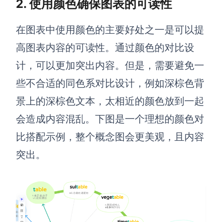
AI生成PEST分析
2. 使用颜色确保图表的可读性
AI生成鱼骨图
AI生成5Why分析
AI生成甘特图
在图表中使用颜色的主要好处之一是可以提
AI生成平衡计分卡
AI生成组织结构图
高图表内容的可读性。通过颜色的对比设
AI生成时间管理四象限
计，可以更加突出内容。但是，需要避免一
AI生成胜任力模型
些不合适的同色系对比设计，例如深棕色背
AI生成价值链
景上的深棕色文本，太相近的颜色放到一起
会造成内容混乱。下图是一个理想的颜色对
数据分析与策略
智能创作
比搭配示例，整个概念图会更美观，且内容
AI生成用户画像
AI生成PPT
突出。
AI生成Smart分析
AI生成图片
AI生成波士顿矩阵
AI写作
AI生成波特五力模型
AI对话
AI生成4P营销理论模型
AI生成简历