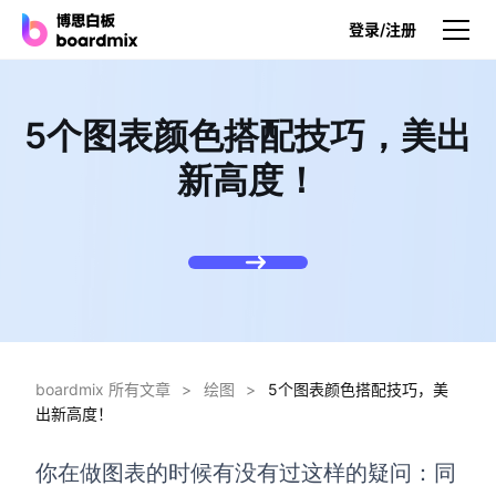
登录/注册
产品
5个图表颜色搭配技巧，美出
产品
新高度！
博思白板
无限画布，AI加持，实时协作
博思白板SDK
在您的网站或应用集成白板
博思AI
一键生成，您的Al超级智能体
boardmix 所有文章
>
绘图
>
5个图表颜色搭配技巧，美
出新高度！
博思白板离线版
本地笔记存储，隐私白板空间
你在做图表的时候有没有过这样的疑问：同