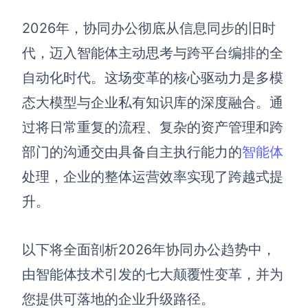
博思设计
一体化产品设计工具
2026年，协同办公彻底从信息同步的旧时
博思AIPPT
代，迈入智能体主动思考与跨平台编排的全
AI生成PPT，支持在线编辑
自动化时代。这场变革的核心驱动力是多模
态大模型与企业私有知识库的深度融合。通
资源与下载
过将日常重复的流程、复杂的资产管理和跨
向团队介绍
部门的沟通交由具备自主执行能力的
智能体
博思白板boardmix
处理，企业的整体运营效率实现了跨越式提
升。
下载
客户端、插件
以下将全面剖析2026年协同办公趋势中，
由智能体技术引发的七大颠覆性变革，并为
您提供可落地的企业升级路径。