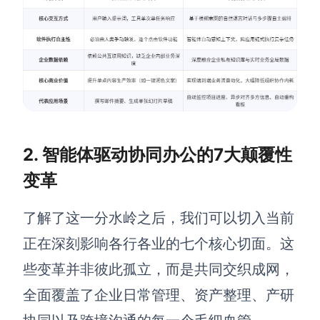
AI生成PEST分析
AI生成鱼骨图
AI生成5Why分析
AI生成甘特图
AI生成平衡计分卡
AI生成组织结构图
AI生成时间管理四象限
AI生成胜任力模型
AI生成价值链
2.
智能体驱动协同办公的7大颠覆性
变革
数据分析与策略
智能创作
AI生成用户画像
AI生成PPT
了解了这一分水岭之后，我们可以切入当前
AI生成Smart分析
AI生成图片
正在深刻影响各行各业的七个核心切面。这
AI生成波士顿矩阵
AI写作
些变革并非彼此孤立，而是共同交织成网，
AI生成波特五力模型
AI对话
全面覆盖了企业日常管理、资产整理、产研
AI生成4P营销理论模型
AI生成简历