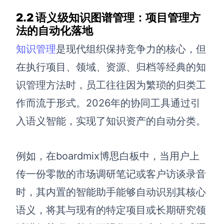
企业版申请试用
满足企业级团队协作和管理需求
2.2 语义级知识图谱管理：项目管理方
法的自动化落地
帮助支持
知识管理
是现代组织保持竞争力的核心，但
帮助中心
在执行项目、领域、资源、归档等经典的知
获取详细功能指南和技术支持
识管理方法时，员工往往因为繁琐的归类工
知识分享社区
作而流于形式。2026年的协同工具通过引
探索创意灵感与高效协作技巧
入语义智能，实现了知识资产的自动分类。
定价
例如，在boardmix博思白板中，当用户上
传一份零散的市场调研笔记或客户访谈录音
时，其内置的智能助手能够自动识别其核心
语义，将其与现有的特定项目或长期研究领