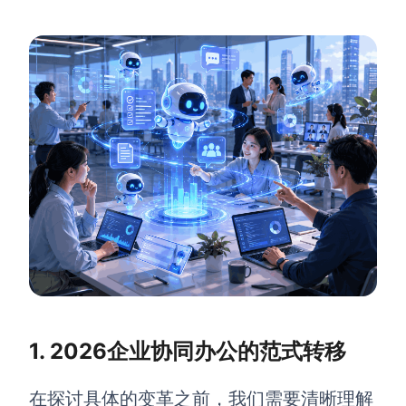
解决方案
高效协作
在线绘图
团队协作提效
思维和灵感整理
素材整理
流程整理
在线白板
客户旅程图
涂鸦画板
路线图
敏捷实践
ER图
UML图
1. 2026企业协同办公的范式转移
数据流图
情绪板
在探讨具体的变革之前，我们需要清晰理解