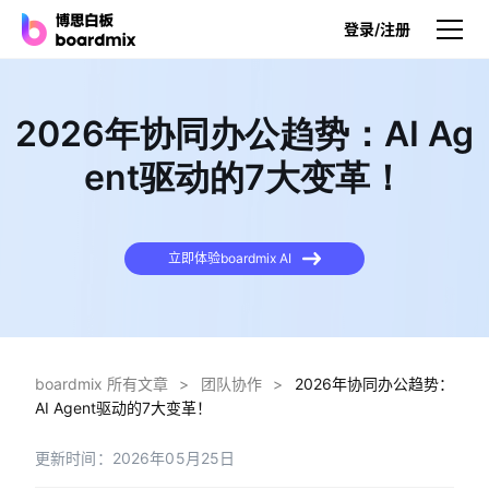
登录/注册
产品
2026年协同办公趋势：AI Ag
产品
ent驱动的7大变革！
博思白板
无限画布，AI加持，实时协作
立即体验boardmix AI
博思白板SDK
在您的网站或应用集成白板
博思AI
一键生成，您的Al超级智能体
boardmix 所有文章
>
团队协作
>
2026年协同办公趋势：
AI Agent驱动的7大变革！
博思白板离线版
本地笔记存储，隐私白板空间
更新时间：2026年05月25日