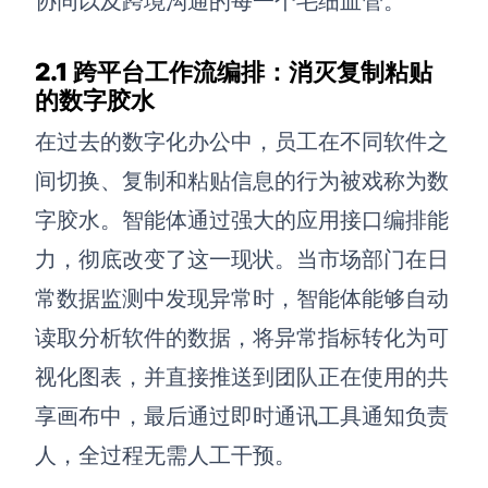
协同以及跨境沟通的每一个毛细血管。
AI生成竞品分析
2.1
跨平台工作流编排：消灭复制粘贴
AI生成安索夫矩阵
的数字胶水
AI生成Grow模型
在过去的数字化办公中，员工在不同软件之
AI生成AARRR模型
间切换、复制和粘贴信息的行为被戏称为数
字胶水。智能体通过强大的应用接口编排能
模板社区
力，彻底改变了这一现状。当市场部门在日
企业服务
常数据监测中发现异常时，智能体能够自动
读取分析软件的数据，将异常指标转化为可
私有化部署
管理功能定制 · 专业部署方案
视化图表，并直接推送到团队正在使用的共
享画布中，最后通过即时通讯工具通知负责
客户案例
用boardmix提升团队协作效率
人，全过程无需人工干预。