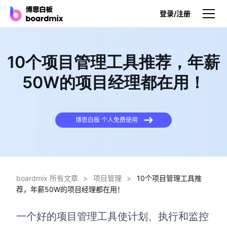
登录/注册
产品
10个项目管理工具推荐，年薪
产品
50W的项目经理都在用！
博思白板
无限画布，AI加持，实时协作
博思白板 个人免费使用
博思白板SDK
在您的网站或应用集成白板
博思AI
一键生成，您的Al超级智能体
boardmix 所有文章
>
项目管理
>
10个项目管理工具推
荐，年薪50W的项目经理都在用！
博思白板离线版
本地笔记存储，隐私白板空间
一个好的项目管理工具使计划、执行和监控