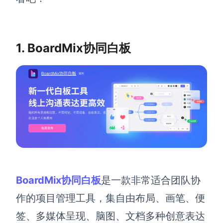
解决方案
高效协作
1. BoardMix协同白板
在线绘图
团队协作提效
思维和灵感整理
素材整理
流程整理
在线白板
客户旅程图
涂鸦画板
路线图
敏捷实践
ER图
UML图
BoardMix协同白板
是一款非常适合团队协
数据流图
作的项目管理工具，集自由布局、画笔、便
情绪板
签、多媒体呈现、脑图、文档多种创意表达