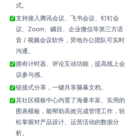
AI生成PEST分析
AI生成鱼骨图
式。
AI生成5Why分析
AI生成甘特图
支持接入腾讯会议、飞书会议、钉钉会
AI生成平衡计分卡
AI生成组织结构图
议、Zoom、瞩目、企业微信等第三方语
AI生成时间管理四象限
音 / 视频会议软件，异地办公团队可实时
AI生成胜任力模型
沟通。
AI生成价值链
拥有计时器、评论互动功能，提高线上会
议参与感。
数据分析与策略
智能创作
链接式分享，一键共享脑暴文档。
AI生成用户画像
AI生成PPT
其社区模板中心内置了海量丰富、实用的
AI生成Smart分析
AI生成图片
图表模板，能帮助高效完成管理工作，轻
AI生成波士顿矩阵
AI写作
松掌握对产品设计、运营活动的数据分
AI生成波特五力模型
AI对话
析。
AI生成4P营销理论模型
AI生成简历