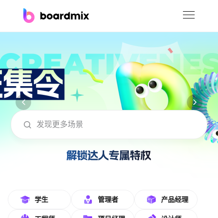
博思白板
社区资源
下载
会员
boardmix在线模板社区-海量模板免费下
企业服务
私有化部署
客户案例
支持
学生
管理者
产品经理