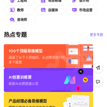
工程师
项目经理
设计师
帮助中心
教师
自媒体
市场运营
知识分享社区
咨询师
热点专题
更多专题
100个顶级思维模型
涵盖了从个人到组织、从战略到执行的
多个层面
AI创意训练营
探索AI点燃思维火花
产品经理必备思维模型