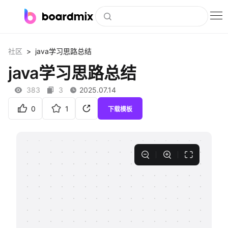
博思白板
>
社区
java学习思路总结
社区资源
java学习思路总结
下载
383
3
2025.07.14
会员
0
1
下载模板
企业服务
私有化部署
客户案例
支持