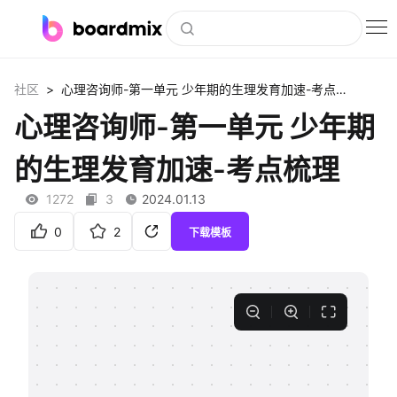
博思白板
>
社区
心理咨询师-第一单元 少年期的生理发育加速-考点梳理
社区资源
心理咨询师-第一单元 少年期
下载
的生理发育加速-考点梳理
会员
1272
3
2024.01.13
企业服务
0
2
下载模板
私有化部署
客户案例
支持