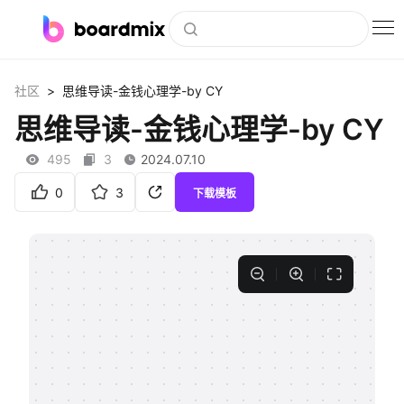
博思白板
>
社区
思维导读-金钱心理学-by CY
社区资源
思维导读-金钱心理学-by CY
下载
495
3
2024.07.10
会员
0
3
下载模板
企业服务
私有化部署
客户案例
支持