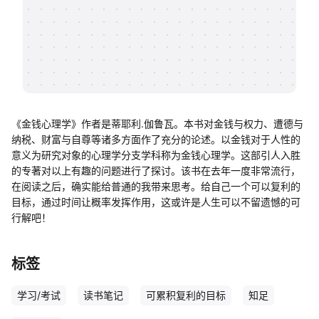
帮助中心
知识分享社区
《金钱心理学》作者是蒂耶利.伽鲁瓦。本书对金钱与权力、遭德与
纳税、财富与自尊等诸多方面作了充分的论述。以金钱对于人性的
意义为研究对象的心理学分支学科称为金钱心理学。这部引人入胜
的专著对以上有趣的问题进行了探讨。该书在去年一度非常流行，
在阅读之后，确实能给普通的我带来思考。给自己一个可以复利的
目标，通过时间让概率发挥作用，这或许是人生可以不留遗憾的可
行解吧！
标签
学习/考试
读书笔记
可累积复利的目标
知足