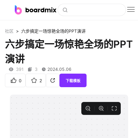
博思白板
>
社区
六步搞定一场惊艳全场的PPT演讲
社区资源
六步搞定一场惊艳全场的PPT
下载
演讲
会员
391
3
2024.05.06
企业服务
0
2
下载模板
私有化部署
客户案例
支持