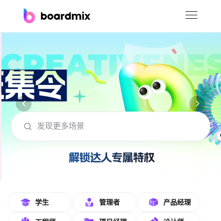
博思白板
社区资源
下载
会员
boardmix在线模板社区-海量模板免费下
企业服务
私有化部署
客户案例
支持
学生
管理者
产品经理