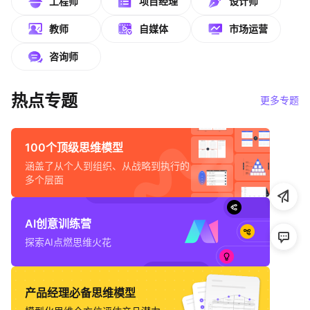
工程师
项目经理
设计师
帮助中心
教师
自媒体
市场运营
知识分享社区
咨询师
热点专题
更多专题
100个顶级思维模型
涵盖了从个人到组织、从战略到执行的
多个层面
AI创意训练营
探索AI点燃思维火花
产品经理必备思维模型