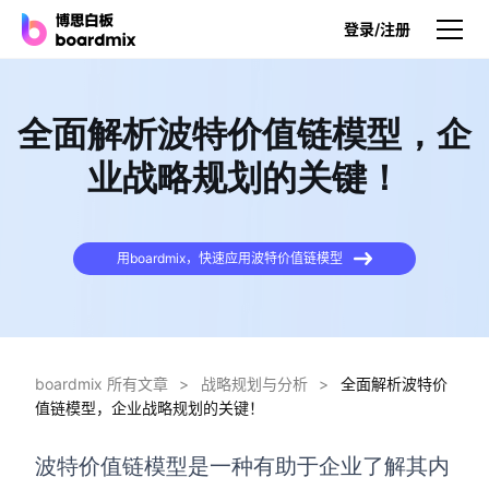
登录/注册
产品
全面解析波特价值链模型，企
产品
业战略规划的关键！
博思白板
无限画布，AI加持，实时协作
用boardmix，快速应用波特价值链模型
博思白板SDK
在您的网站或应用集成白板
博思AI
一键生成，您的Al超级智能体
boardmix 所有文章
>
战略规划与分析
>
全面解析波特价
值链模型，企业战略规划的关键！
博思白板离线版
本地笔记存储，隐私白板空间
波特价值链模型是一种有助于企业了解其内