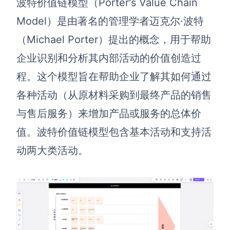
波特价值链模型（Porter's Value Chain
解决方案
Model）是由著名的管理学者迈克尔·波特
（Michael Porter）提出的概念，用于帮助
高效协作
企业识别和分析其内部活动的价值创造过
在线绘图
团队协作提效
程。这个模型旨在帮助企业了解其如何通过
思维和灵感整理
素材整理
各种活动（从原材料采购到最终产品的销售
流程整理
在线白板
与售后服务）来增加产品或服务的总体价
客户旅程图
涂鸦画板
值。波特价值链模型包含基本活动和支持活
路线图
敏捷实践
动两大类活动。
ER图
UML图
数据流图
情绪板