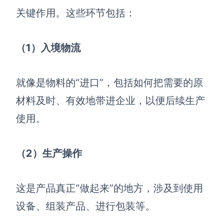
AI生成PEST分析
AI生成鱼骨图
关键作用。这些环节包括：
AI生成5Why分析
AI生成甘特图
AI生成平衡计分卡
AI生成组织结构图
（1）入境物流
AI生成时间管理四象限
AI生成胜任力模型
就像是物料的“进口”，包括如何把需要的原
AI生成价值链
材料及时、有效地带进企业，以便后续生产
使用。
数据分析与策略
智能创作
AI生成用户画像
AI生成PPT
（2）生产操作
AI生成Smart分析
AI生成图片
AI生成波士顿矩阵
AI写作
这是产品真正“做起来”的地方，涉及到使用
AI生成波特五力模型
AI对话
设备、组装产品、进行包装等。
AI生成4P营销理论模型
AI生成简历