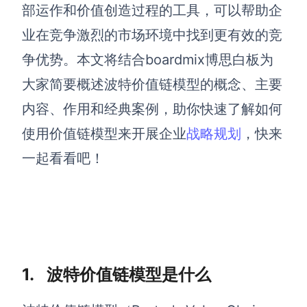
博思设计
部运作和价值创造过程的工具，可以帮助企
一体化产品设计工具
业在竞争激烈的市场环境中找到更有效的竞
博思AIPPT
争优势。本文将结合boardmix博思白板为
AI生成PPT，支持在线编辑
大家简要概述波特价值链模型的概念、主要
资源与下载
内容、作用和经典案例，助你快速了解如何
使用价值链模型来开展企业
战略规划
，快来
向团队介绍
博思白板boardmix
一起看看吧！
下载
客户端、插件
1. 波特价值链模型是什么