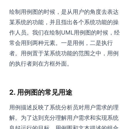
解决方案
绘制用例图的时候，是从用户的角度去表达
某系统的功能，并且指出各个系统功能的操
高效协作
作人员。我们在绘制UML用例图的时候，经
在线绘图
团队协作提效
常会用到两种元素。一是用例，二是执行
思维和灵感整理
素材整理
者。用例置于某系统功能的范围之中，用例
流程整理
在线白板
的执行者则在方框外面。
客户旅程图
涂鸦画板
路线图
敏捷实践
2. 用例图的常见用途
ER图
UML图
用例描述反映了系统分析员对用户需求的理
数据流图
解。为了达到充分理解用户需求和实现系统
情绪板
良好运行的目标，用例图和文本描述的组合