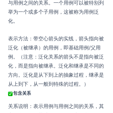
企业版申请试用
与用例之间的关系。一个用例可以被特别列
满足企业级团队协作和管理需求
举为一个或多个子用例，这被称为用例泛
帮助支持
化。
帮助中心
表示方法：带空心箭头的实线，箭头指向被
获取详细功能指南和技术支持
泛化（被继承）的用例，即基础用例/父用
知识分享社区
探索创意灵感与高效协作技巧
例。（注意：泛化关系的箭头不是指向被泛
化，而是指向被继承。泛化和继承是不同的
定价
方向。泛化是从下到上的抽象过程，继承是
从上到下，从一般到特殊的过程。）
包含关系
关系说明：表示用例与用例之间的关系，其