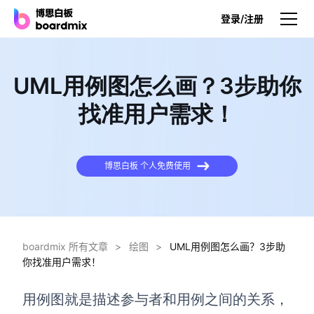
登录/注册
产品
UML用例图怎么画？3步助你
产品
找准用户需求！
博思白板
无限画布，AI加持，实时协作
博思白板 个人免费使用
博思白板SDK
在您的网站或应用集成白板
博思AI
一键生成，您的Al超级智能体
boardmix 所有文章
>
绘图
>
UML用例图怎么画？3步助
你找准用户需求！
博思白板离线版
本地笔记存储，隐私白板空间
用例图就是描述参与者和用例之间的关系，