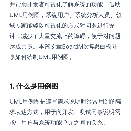
博思设计
并帮助开发者可视化了解系统的功能，借助
一体化产品设计工具
UML用例图，系统用户、系统分析人员、领
博思AIPPT
域专家能够以可视化的方式对问题进行探
AI生成PPT，支持在线编辑
讨，减少了大量交流上的障碍，便于对问题
资源与下载
达成共识。本篇文章BoardMix博思白板分
享如何绘制UML用例图。
向团队介绍
博思白板boardmix
1. 什么是用例图
下载
UML用例图是编写需求说明时经常用到的需
客户端、插件
求表达方式，用于向开发、测试同事说明需
求中用户与系统功能单元之间的关系。