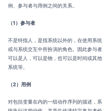
AI生成PEST分析
AI生成鱼骨图
例、参与者与用例之间的关系。
AI生成5Why分析
AI生成甘特图
AI生成平衡计分卡
AI生成组织结构图
（1）参与者
AI生成时间管理四象限
AI生成胜任力模型
不是特指人，是指系统以外的，在使用系统
AI生成价值链
或与系统交互中所扮演的角色。因此参与者
可以是人，可以是物，也可以是时间或其他
数据分析与策略
智能创作
系统等。
AI生成用户画像
AI生成PPT
AI生成Smart分析
AI生成图片
（2）用例
AI生成波士顿矩阵
AI写作
对包括变量在内的一组动作序列的描述，系
AI生成波特五力模型
AI对话
统执行这些动作，并产生传递特定参与者价
AI生成4P营销理论模型
AI生成简历