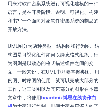
博思设计
用来对软件密集系统进行可视化建模的一种
一体化产品设计工具
语言，是在开发阶段、说明、可视化、构建
博思AIPPT
和书写一个面向对象软件密集系统的制品的
AI生成PPT，支持在线编辑
开放方法。
资源与下载
UML图分为两种类型：结构图和行为图。结
向团队介绍
博思白板boardmix
构图是可视化组件如何以静态格式组织，行
为图则是以动态的格式描述组件之间的交
互。一般来说，在UML中只要掌握类图、用
下载
例图、时序图的使用，就可以完成大部分的
客户端、插件
工作，这三类图以及其它部分的图形在本篇
文章中，将使用
boardmix博思在线协作白
板
为大家进行绘制，以便大家有更深入的了