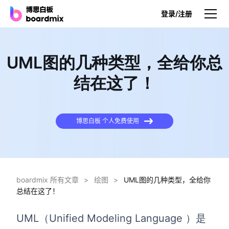
登录/注册
产品
UML图的几种类型，全给你总
产品
结在这了！
博思白板
无限画布，AI加持，实时协作
博思白板 个人免费使用
博思白板SDK
在您的网站或应用集成白板
博思AI
一键生成，您的Al超级智能体
boardmix 所有文章
>
绘图
>
UML图的几种类型，全给你
总结在这了！
博思白板离线版
本地笔记存储，隐私白板空间
UML（Unified Modeling Language ）是