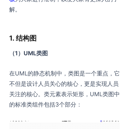
解。
解决方案
高效协作
在线绘图
1. 结构图
团队协作提效
思维和灵感整理
素材整理
（1）UML类图
流程整理
在线白板
客户旅程图
涂鸦画板
在UML的静态机制中，类图是一个重点，它
路线图
敏捷实践
不但是设计人员关心的核心，更是实现人员
ER图
关注的核心。类元素表示矩形，UML类图中
UML图
的标准类组件包括3个部分：
数据流图
情绪板