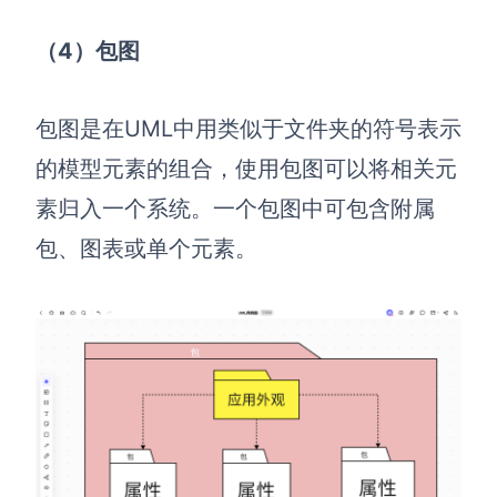
AI生成竞品分析
（4）包图
AI生成安索夫矩阵
包图是在UML中用类似于文件夹的符号表示
AI生成Grow模型
的模型元素的组合，使用包图可以将相关元
AI生成AARRR模型
素归入一个系统。一个包图中可包含附属
包、图表或单个元素。
模板社区
企业服务
私有化部署
管理功能定制 · 专业部署方案
客户案例
用boardmix提升团队协作效率