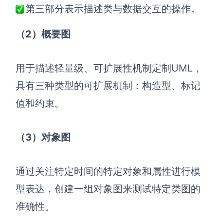
AI生成PEST分析
AI生成鱼骨图
第三部分表示描述类与数据交互的操作。
AI生成5Why分析
AI生成甘特图
（2）概要图
AI生成平衡计分卡
AI生成组织结构图
AI生成时间管理四象限
用于描述轻量级、可扩展性机制定制UML，
AI生成胜任力模型
具有三种类型的可扩展机制：构造型、标记
AI生成价值链
值和约束。
数据分析与策略
智能创作
（3）对象图
AI生成用户画像
AI生成PPT
AI生成Smart分析
AI生成图片
通过关注特定时间的特定对象和属性进行模
AI生成波士顿矩阵
AI写作
型表达，创建一组对象图来测试特定类图的
AI生成波特五力模型
AI对话
准确性。
AI生成4P营销理论模型
AI生成简历