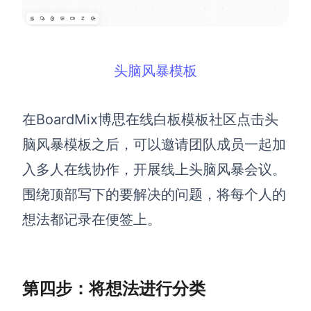
企业版申请试用
满足企业级团队协作和管理需求
帮助支持
头脑风暴模板
帮助中心
获取详细功能指南和技术支持
在BoardMix博思在线白板模板社区点击头
知识分享社区
脑风暴模板之后，可以邀请团队成员一起加
探索创意灵感与高效协作技巧
入多人在线协作，开展线上头脑风暴会议。
定价
围绕顶部写下的要解决的问题，将每个人的
想法都记录在便签上。
第四步：将想法进行分类