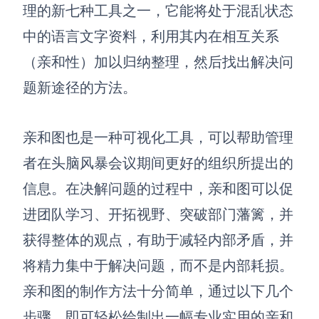
博思设计
理的新七种工具之一，它能将处于混乱状态
一体化产品设计工具
中的语言文字资料，利用其内在相互关系
博思AIPPT
（亲和性）加以归纳整理，然后找出解决问
AI生成PPT，支持在线编辑
题新途径的方法。
资源与下载
亲和图也是一种可视化工具，可以帮助管理
向团队介绍
博思白板boardmix
者在头脑风暴会议期间更好的组织所提出的
信息。在决解问题的过程中，亲和图可以促
进团队学习、开拓视野、突破部门藩篱，并
下载
获得整体的观点，有助于减轻内部矛盾，并
客户端、插件
将精力集中于解决问题，而不是内部耗损。
亲和图的制作方法十分简单，通过以下几个
步骤，即可轻松绘制出一幅专业实用的亲和