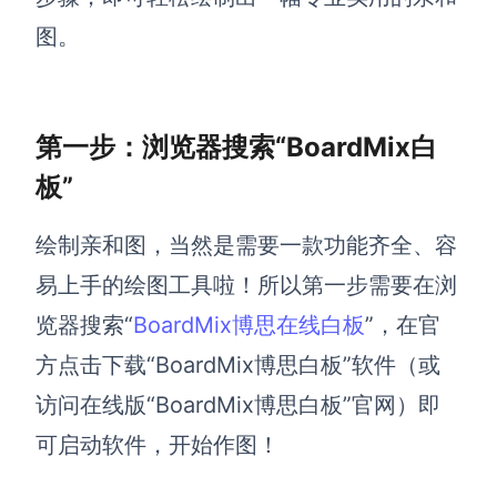
图。
解决方案
高效协作
在线绘图
第一步：浏览器搜索“BoardMix白
团队协作提效
板”
思维和灵感整理
素材整理
流程整理
在线白板
绘制亲和图，当然是需要一款功能齐全、容
客户旅程图
涂鸦画板
易上手的绘图工具啦！所以第一步需要在浏
路线图
敏捷实践
览器搜索“
BoardMix博思在线白板
”，在官
ER图
方点击下载“BoardMix博思白板”软件（或
UML图
访问在线版“BoardMix博思白板”官网）即
数据流图
可启动软件，开始作图！
情绪板