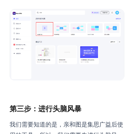
AI生成PEST分析
AI生成鱼骨图
AI生成5Why分析
AI生成甘特图
AI生成平衡计分卡
AI生成组织结构图
AI生成时间管理四象限
AI生成胜任力模型
AI生成价值链
数据分析与策略
智能创作
AI生成用户画像
AI生成PPT
AI生成Smart分析
AI生成图片
第三步：进行头脑风暴
AI生成波士顿矩阵
AI写作
AI生成波特五力模型
AI对话
我们需要知道的是，亲和图是集思广益后使
AI生成4P营销理论模型
AI生成简历