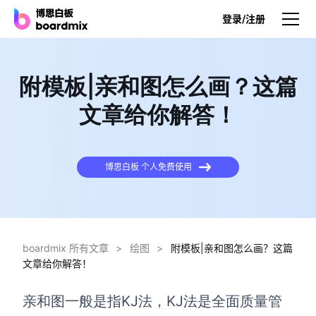
登录/注册
产品
附模板|亲和图怎么画？这篇
产品
文章给你解答！
博思白板
无限画布，AI加持，实时协作
博思白板 个人免费使用
博思白板SDK
在您的网站或应用集成白板
博思AI
一键生成，您的Al超级智能体
boardmix 所有文章
>
绘图
>
附模板|亲和图怎么画？这篇
文章给你解答！
博思白板离线版
本地笔记存储，隐私白板空间
亲和图一般是指KJ法，KJ法是全面质量管