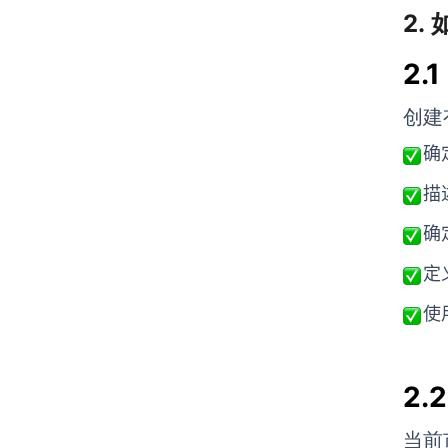
2.
2.
创建
确
描
确
定
使
2.
当前