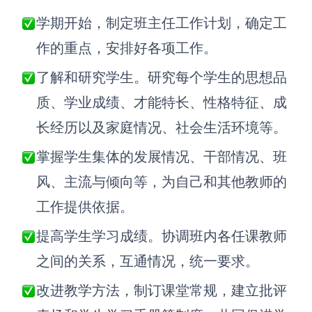
学期开始，制定班主任工作计划，确定工
AI生成竞品分析
作的重点，安排好各项工作。
AI生成安索夫矩阵
了解和研究学生。研究每个学生的思想品
AI生成Grow模型
质、学业成绩、才能特长、性格特征、成
AI生成AARRR模型
长经历以及家庭情况、社会生活环境等。
掌握学生集体的发展情况、干部情况、班
模板社区
风、主流与倾向等，为自己和其他教师的
企业服务
工作提供依据。
私有化部署
提高学生学习成绩。协调班内各任课教师
管理功能定制 · 专业部署方案
之间的关系，互通情况，统一要求。
客户案例
用boardmix提升团队协作效率
改进教学方法，制订课堂常规，建立批评