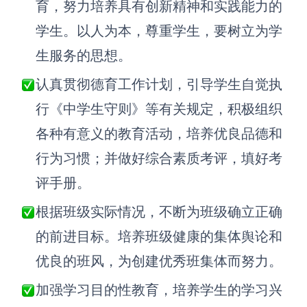
育，努力培养具有创新精神和实践能力的
解决方案
学生。以人为本，尊重学生，要树立为学
生服务的思想。
高效协作
认真贯彻德育工作计划，引导学生自觉执
在线绘图
团队协作提效
行《中学生守则》等有关规定，积极组织
思维和灵感整理
素材整理
各种有意义的教育活动，培养优良品德和
流程整理
在线白板
行为习惯；并做好综合素质考评，填好考
客户旅程图
涂鸦画板
评手册。
路线图
敏捷实践
根据班级实际情况，不断为班级确立正确
ER图
的前进目标。培养班级健康的集体舆论和
UML图
优良的班风，为创建优秀班集体而努力。
数据流图
加强学习目的性教育，培养学生的学习兴
情绪板