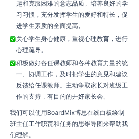
趣和克服困难的意志品质。培养良好的学
查看所有场景
习习惯，充分发挥学生的爱好和特长，促
进学生素质的全面提高。
关心学生身心健康，重视心理教育，进行
心理疏导。
积极做好各任课教师和各种教育力量的统
一、协调工作，及时把学生的意见和建议
AI创作
反馈给任课教师。主动争取家长对班级工
创意与绘图
作的支持，有目的的开好家长会。
战略与流程设计
AI生成思维导图
我们可以使用BoardMix博思在线白板绘制
AI生成商业画布
AI生成流程图
班主任工作职责和任务的思维导图来帮助我
AI生成SWOT分析
AI生成用户旅程图
们理解。