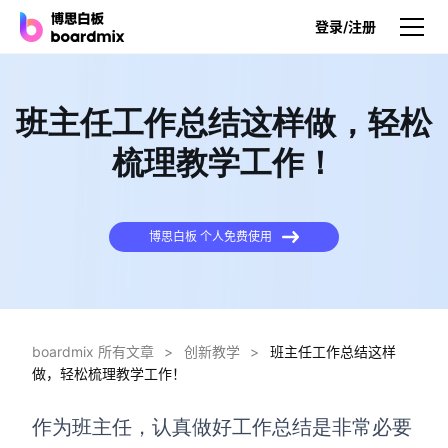
登录/注册
产品
班主任工作总结这样做，轻松
产品
梳理教学工作！
博思白板
无限画布，AI加持，实时协作
博思白板 个人免费使用
博思白板SDK
在您的网站或应用集成白板
博思AI
一键生成，您的Al超级智能体
boardmix 所有文章
>
创新教学
>
班主任工作总结这样
做，轻松梳理教学工作！
博思白板离线版
本地笔记存储，隐私白板空间
作为班主任，认真做好工作总结是非常必要