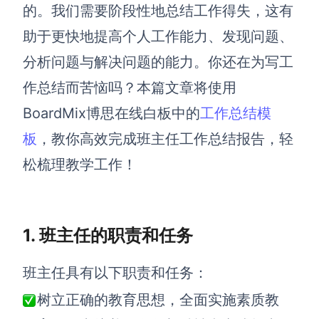
博思设计
的。我们需要阶段性地总结工作得失，这有
一体化产品设计工具
助于更快地提高个人工作能力、发现问题、
博思AIPPT
分析问题与解决问题的能力。你还在为写工
AI生成PPT，支持在线编辑
作总结而苦恼吗？本篇文章将使用
资源与下载
BoardMix博思在线白板中的
工作总结模
板
，教你高效完成班主任工作总结报告，轻
向团队介绍
博思白板boardmix
松梳理教学工作！
1. 班主任的职责和任务
下载
客户端、插件
班主任具有以下职责和任务：
树立正确的教育思想，全面实施素质教