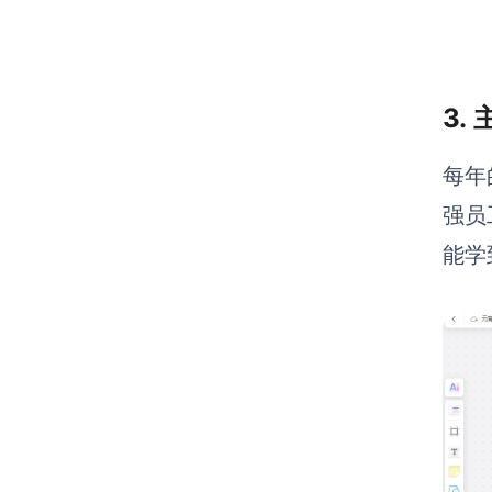
3.
每年
强员
能学