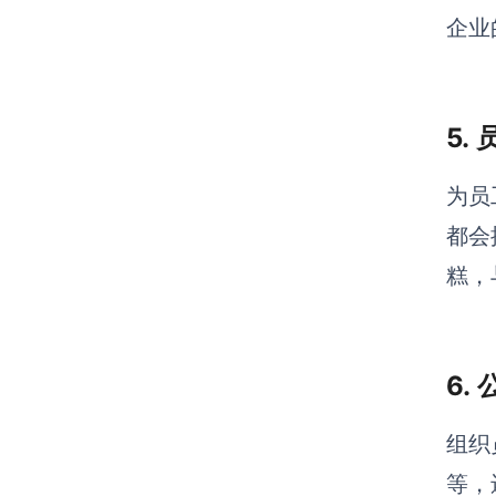
企业
5.
为员
都会
糕，
6.
组织
等，