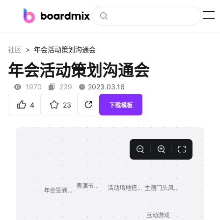
博思白板
>
社区
年会活动策划沟通会
社区资源
年会活动策划沟通会
下载
1970
239
2023.03.16
会员
4
23
下载模板
企业服务
私有化部署
客户案例
支持