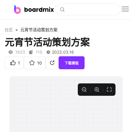
博思白板
>
社区
元宵节活动策划方案
社区资源
元宵节活动策划方案
下载
1923
115
2023.03.16
会员
1
10
下载模板
企业服务
私有化部署
客户案例
支持