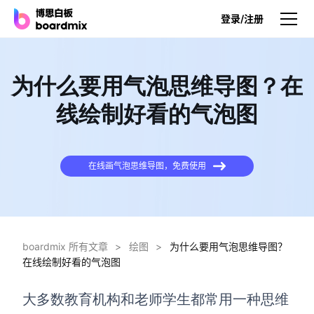
登录/注册
产品
为什么要用气泡思维导图？在
产品
线绘制好看的气泡图
博思白板
无限画布，AI加持，实时协作
在线画气泡思维导图，免费使用
博思白板SDK
在您的网站或应用集成白板
博思AI
一键生成，您的Al超级智能体
boardmix 所有文章
>
绘图
>
为什么要用气泡思维导图？
在线绘制好看的气泡图
博思白板离线版
本地笔记存储，隐私白板空间
大多数教育机构和老师学生都常用一种思维