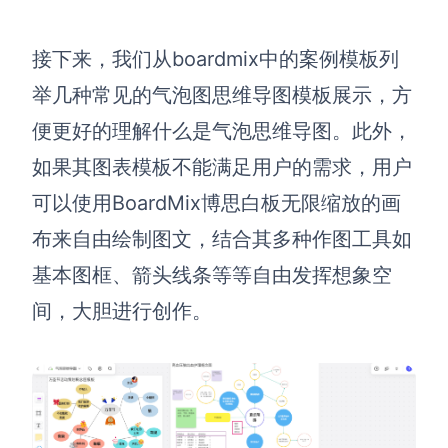
查看所有场景
接下来，我们从boardmix中的案例模板列
举几种常见的气泡图思维导图模板展示，方
便更好的理解什么是气泡思维导图。此外，
如果其图表模板不能满足用户的需求，用户
可以使用
BoardMix博思白板
无限缩放的画
布来自由绘制图文，结合其多种作图工具如
AI创作
基本图框、箭头线条等等自由发挥想象空
创意与绘图
间，大胆进行创作。
战略与流程设计
AI生成思维导图
AI生成商业画布
AI生成流程图
AI生成SWOT分析
AI生成用户旅程图