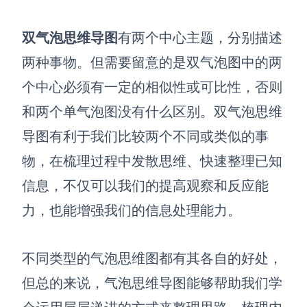
AI生成竞品分析
双气泡思维导图
有两个中心主题，分别描述
AI生成安索夫矩阵
两种事物
。
但需要留意的是双气泡图中的两
AI生成Grow模型
个中心必须有一定的相似性或可比性，否则
AI生成AARRR模型
和两个单气泡图没有什么区别。双气泡思维
导图有利于我们比较两个不同或类似的事
模板社区
物，在梳理过程中发散思维、快速整理已知
企业服务
信息，不仅可以我们的提高观察和反应能
力，也能增强我们的信息处理能力。
私有化部署
管理功能定制 · 专业部署方案
不同类型的气泡思维图都有其各自的好处，
客户案例
用boardmix提升团队协作效率
但总的来说，气泡思维导图能够帮助我们学