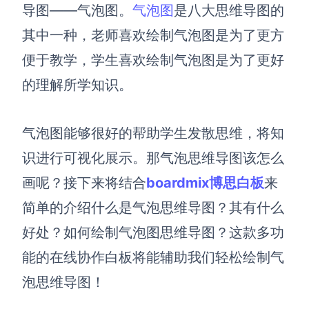
博思设计
导图——气泡图。
气泡图
是八大思维导图的
一体化产品设计工具
其中一种，老师喜欢绘制气泡图是为了更方
博思AIPPT
便于教学，学生喜欢绘制气泡图是为了更好
AI生成PPT，支持在线编辑
的理解所学知识
。
资源与下载
气泡图能够很好的帮助学生发散思维，
将知
向团队介绍
博思白板boardmix
识进行可视化展示。那
气泡思维导图
该
怎么
画呢？接下来将结合
boardmix博思白板
来
简单的介绍什么是气泡思维导图？其有什么
下载
好处？如何绘制气泡图思维导图？这款多功
客户端、插件
能的在线协作白板将能辅助我们轻松绘制气
泡思维导图！