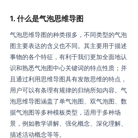
解决方案
1. 什么是气泡思维导图
高效协作
气泡思维导图的种类很多，不同类型的气泡
在线绘图
团队协作提效
图主要表达的含义也不同
。
其主要用于描述
思维和灵感整理
素材整理
事物的各个特征，有利于我们更加全面地认
流程整理
在线白板
识和熟悉气泡图中心关键词的特点性质
；
并
客户旅程图
涂鸦画板
且通过利用思维导图具有发散思维的特点，
路线图
敏捷实践
用户可以有条理有规律的归纳所知内容。气
ER图
泡思维导图涵盖了单气泡图、双气泡图、数
UML图
据气泡图等多种模板类型，适用于多种场
数据流图
景，例如教学讲解、强化概念、深化理解、
情绪板
描述活动概念等等。