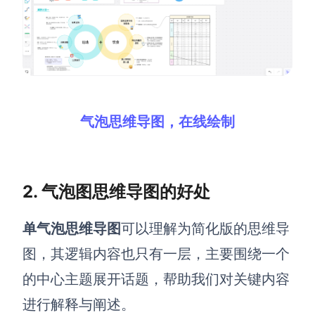
AI生成PEST分析
AI生成鱼骨图
AI生成5Why分析
AI生成甘特图
AI生成平衡计分卡
AI生成组织结构图
AI生成时间管理四象限
AI生成胜任力模型
气泡思维导图，在线绘制
AI生成价值链
数据分析与策略
智能创作
2. 气泡图思维导图的好处
AI生成用户画像
AI生成PPT
单气泡思维导图
可以理解为简化版的思维导
AI生成Smart分析
AI生成图片
图，其逻辑内容也只有一层，主要围绕一个
AI生成波士顿矩阵
AI写作
的中心主题展开话题，帮助我们对关键内容
AI生成波特五力模型
AI对话
进行解释与阐述。
AI生成4P营销理论模型
AI生成简历