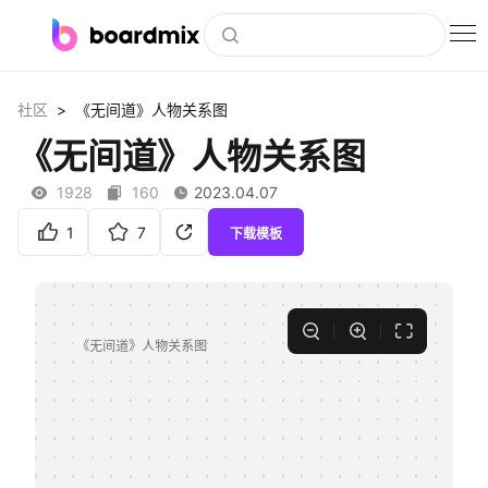
博思白板
>
社区
《无间道》人物关系图
社区资源
《无间道》人物关系图
下载
1928
160
2023.04.07
会员
1
7
下载模板
企业服务
私有化部署
客户案例
支持