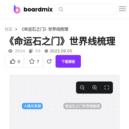
博思白板
>
社区
《命运石之门》世界线梳理
社区资源
《命运石之门》世界线梳理
下载
2934
59
2023.09.05
会员
0
7
下载模板
企业服务
私有化部署
客户案例
支持