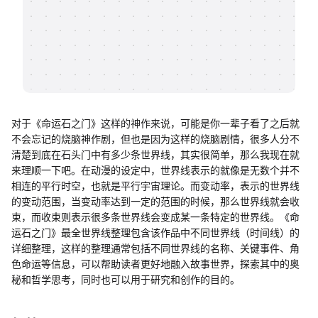
帮助中心
知识分享社区
对于《命运石之门》这样的神作来说，可能是你一辈子看了之后就
不会忘记的烧脑神作剧，但也是因为这样的烧脑剧情，很多人分不
清楚到底在石头门中有多少条世界线，其实很简单，那么我现在就
来理顺一下吧。在动漫的设定中，世界线表示的就像是无数个并不
相连的平行时空，也就是平行宇宙理论。而变动率，表示的世界线
的变动范围，当变动率达到一定的范围的时候，那么世界线就会收
束，而收束则表示很多条世界线会变成某一条特定的世界线。《命
运石之门》最全世界线整理包含该作品中不同世界线（时间线）的
详细整理，这样的整理通常包括不同世界线的名称、关键事件、角
色命运等信息，可以帮助读者更好地融入故事世界，探索其中的奥
秘和哲学思考，同时也可以用于研究和创作的目的。