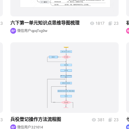
六下第一单元知识点思维导图梳理
23
1817
23
微信用户qpqTxg9w
用户
boardmix
兵役登记操作方法流程图
23
381
23
微信用户321614
用户