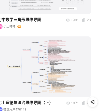
初中数学三角形思维导图
1901
23
小王咕咕
咕咕
boardmix
七上道德与法治思维导图（下）
1071
23
微信用户470141
用户