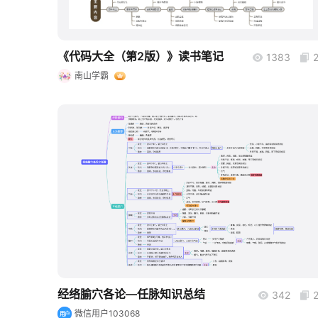
《代码大全（第2版）》读书笔记
1383
南山学霸
boardmix
经络腧穴各论—任脉知识总结
342
微信用户103068
用户