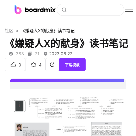
博思白板
>
社区
《嫌疑人X的献身》读书笔记
社区资源
《嫌疑人X的献身》读书笔记
下载
383
21
2023.06.27
会员
0
4
下载模板
企业服务
私有化部署
客户案例
支持