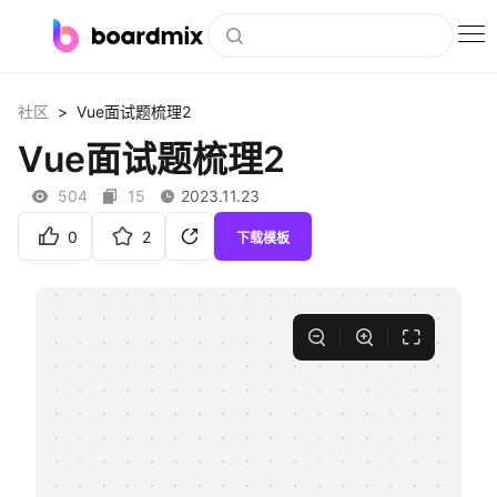
博思白板
>
社区
Vue面试题梳理2
社区资源
Vue面试题梳理2
下载
504
15
2023.11.23
会员
0
2
下载模板
企业服务
私有化部署
客户案例
支持