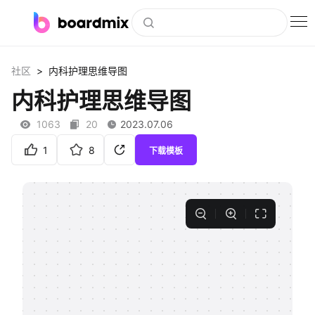
博思白板
>
社区
内科护理思维导图
社区资源
内科护理思维导图
下载
1063
20
2023.07.06
会员
1
8
下载模板
企业服务
私有化部署
客户案例
支持